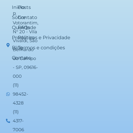
Inicio
Posts
R.
Sobre
Contato
Votorantim,
Qualidade
FAQs
N° 20 - Vila
Produtos
Politicas e Privacidade
Vivaldi, São
Blog
Termos e condições
Bernardo
Contato
do Campo
- SP, 09616-
000
(11)
98452-
4328
(11)
4317-
7006