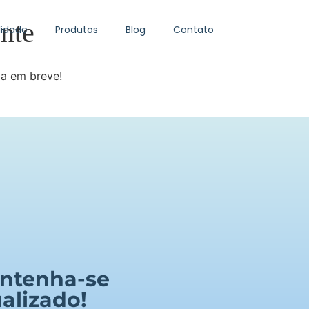
nte
idade
Produtos
Blog
Contato
da em breve!
ntenha-se
alizado!