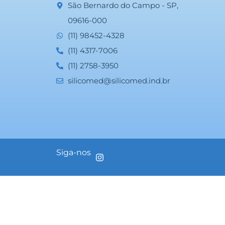
São Bernardo do Campo - SP,
09616-000
(11) 98452-4328
(11) 4317-7006
(11) 2758-3950
silicomed@silicomed.ind.br
Siga-nos