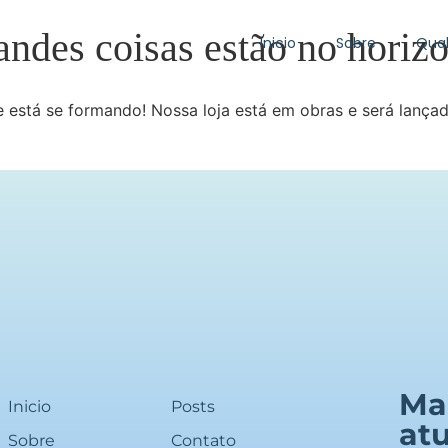
andes coisas estão no horizo
Inicio
Sobre
Qual
 está se formando! Nossa loja está em obras e será lança
Ma
Inicio
Posts
atu
Sobre
Contato