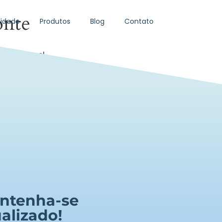
onte
idade
Produtos
Blog
Contato
da em breve!
ntenha-se
alizado!