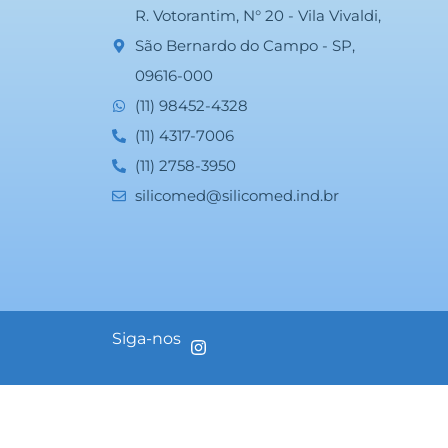
R. Votorantim, N° 20 - Vila Vivaldi,
São Bernardo do Campo - SP,
09616-000
(11) 98452-4328
(11) 4317-7006
(11) 2758-3950
silicomed@silicomed.ind.br
Siga-nos