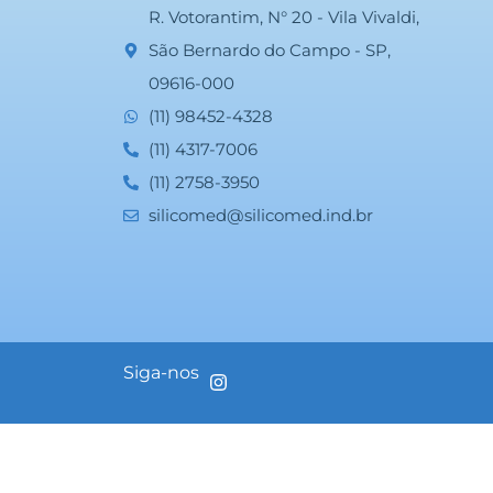
R. Votorantim, N° 20 - Vila Vivaldi,
São Bernardo do Campo - SP,
09616-000
(11) 98452-4328
(11) 4317-7006
(11) 2758-3950
silicomed@silicomed.ind.br
Siga-nos