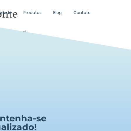
onte
idade
Produtos
Blog
Contato
da em breve!
ntenha-se
alizado!