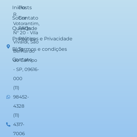
Inicio
Posts
R.
Sobre
Contato
Votorantim,
Qualidade
FAQs
N° 20 - Vila
Produtos
Politicas e Privacidade
Vivaldi, São
Blog
Termos e condições
Bernardo
Contato
do Campo
- SP, 09616-
000
(11)
98452-
4328
(11)
4317-
7006