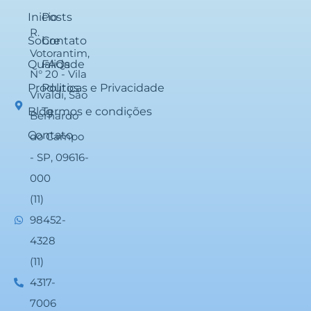
Inicio
Posts
R.
Sobre
Contato
Votorantim,
Qualidade
FAQs
N° 20 - Vila
Produtos
Politicas e Privacidade
Vivaldi, São
Blog
Termos e condições
Bernardo
Contato
do Campo
- SP, 09616-
000
(11)
98452-
4328
(11)
4317-
7006