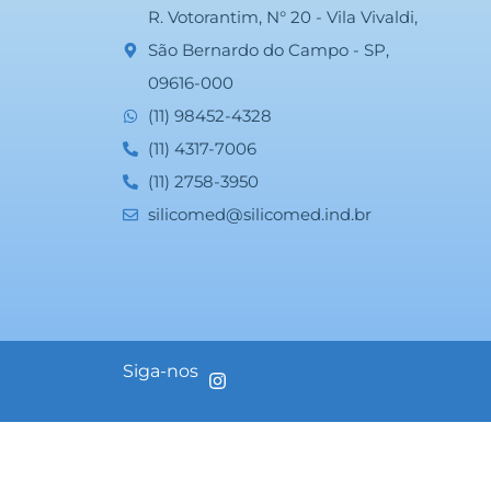
R. Votorantim, N° 20 - Vila Vivaldi,
São Bernardo do Campo - SP,
09616-000
(11) 98452-4328
(11) 4317-7006
(11) 2758-3950
silicomed@silicomed.ind.br
Siga-nos