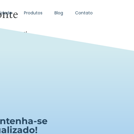
onte
idade
Produtos
Blog
Contato
da em breve!
ntenha-se
alizado!