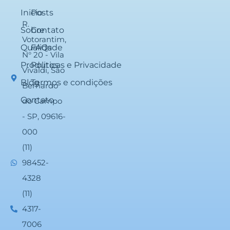
Inicio
Posts
R.
Sobre
Contato
Votorantim,
Qualidade
FAQs
N° 20 - Vila
Produtos
Politicas e Privacidade
Vivaldi, São
Blog
Termos e condições
Bernardo
Contato
do Campo
- SP, 09616-
000
(11)
98452-
4328
(11)
4317-
7006