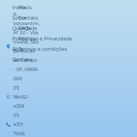
Inicio
Posts
R.
Sobre
Contato
Votorantim,
Qualidade
FAQs
N° 20 - Vila
Produtos
Politicas e Privacidade
Vivaldi, São
Blog
Termos e condições
Bernardo
Contato
do Campo
- SP, 09616-
000
(11)
98452-
4328
(11)
4317-
7006